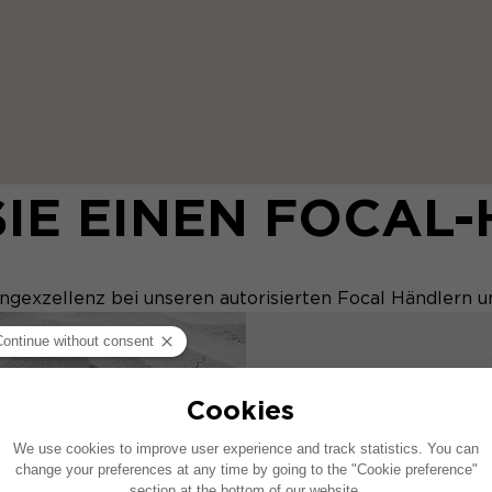
SIE EINEN FOCAL
ngexzellenz bei unseren autorisierten Focal Händlern u
WERDEN 
GEMEIN