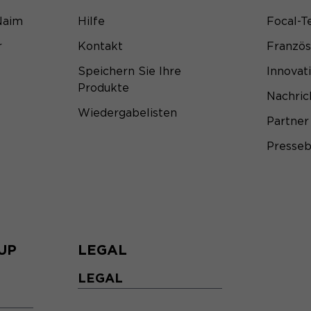
Naim
Hilfe
Focal-T
r
Kontakt
Franzö
Speichern Sie Ihre
Innovat
Produkte
Nachric
Wiedergabelisten
Partner
Presseb
UP
LEGAL
LEGAL