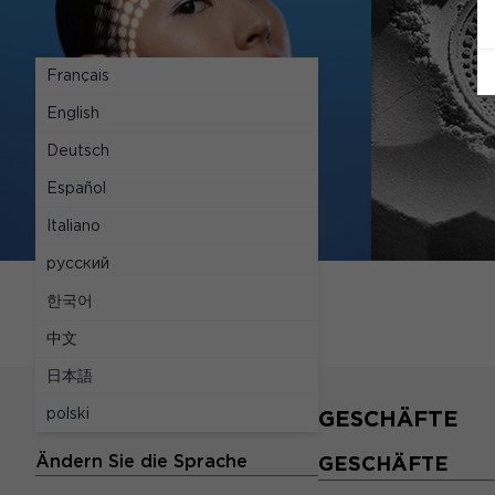
Français
English
Deutsch
Español
Italiano
русский
한국어
中文
日本語
polski
SPRACHEN
GESCHÄFTE
Ändern Sie die Sprache
GESCHÄFTE