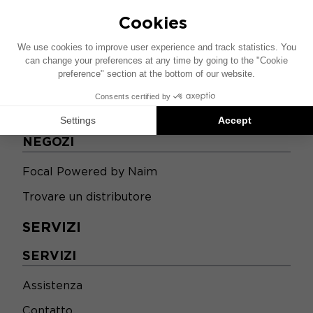
NEGOZI
NEGOZI
Focal Powered by Naim
Trovare un distributore
SERVIZI
SERVIZI
Assistenza
Contatto