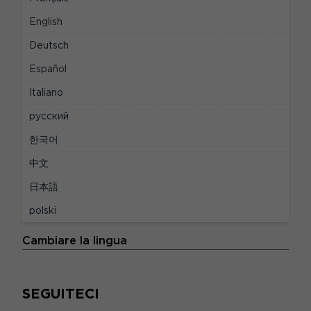
LEGALE
English
Deutsch
Avvisi legali
Español
Privacy e cookie
Italiano
Politiche di dati personali
русский
Dichiarazione di conformità per l'Unione
한국어
Europea
中文
Preferenze dei cookie
日本語
Termini e condizioni d'uso
polski
LE LINGUE
Cambiare la lingua
SEGUITECI