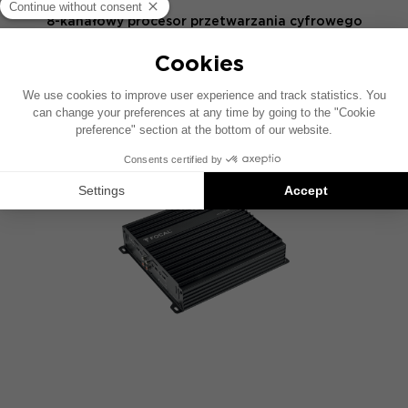
8-kanałowy procesor przetwarzania cyfrowego
PORÓWNAJ