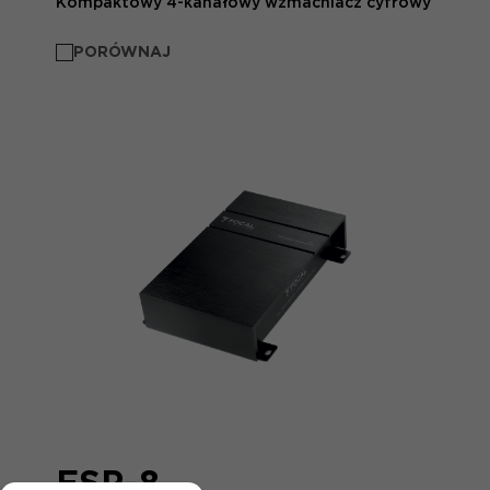
Kompaktowy 4-kanałowy wzmacniacz cyfrowy
PORÓWNAJ
FSP-8