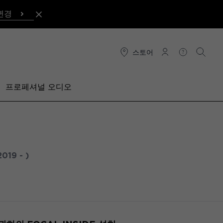
변경
스토어
연결
도움말
검색
프로페셔널 오디오
2019 - )