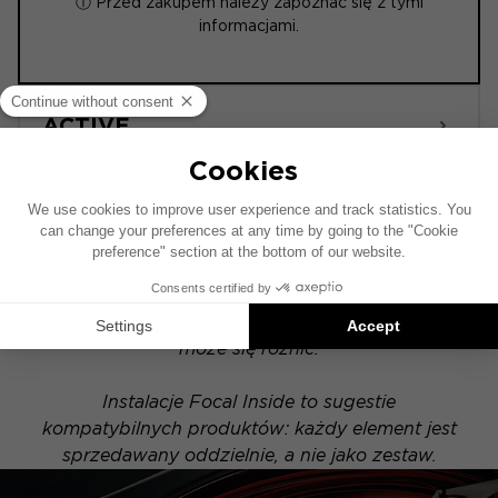
ⓘ Przed zakupem należy zapoznać się z tymi
informacjami.
ACTIVE
Schemat instalacji został opracowany na
podstawie pojazdu wyposażonego w fabryczny
system audio. Jeśli Twój pojazd posiada
opcjonalny system hi-fi, rozmieszczenie
elementów przedstawionych na schemacie
może się różnić.
Instalacje Focal Inside to sugestie
kompatybilnych produktów: każdy element jest
sprzedawany oddzielnie, a nie jako zestaw.