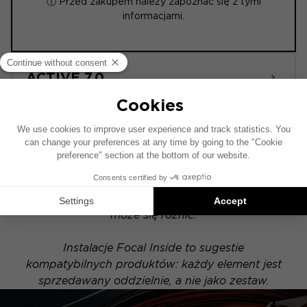
ⓘ Przed zakupem należy zapoznać się z tymi
informacjami.
ACTIVE 7.0
Schemat instalacji został opracowany na
podstawie pojazdu wyposażonego w fabryczny
system audio. Jeśli Twój pojazd posiada
opcjonalny system hi-fi, rozmieszczenie
elementów przedstawionych na schemacie
może się różnić.
Instalacje Focal Inside to sugestie
kompatybilnych produktów: każdy element jest
sprzedawany oddzielnie, a nie jako zestaw.