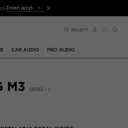
Zmień język
ji.
SKLEPY
POŁĄCZENIE
POMOC
SZUKA
NE
CAR AUDIO
PRO AUDIO
G M3
(2022 - )