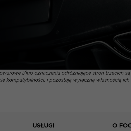
warowe i/lub oznaczenia odróżniające stron trzecich s
ie kompatybilności, i pozostają wyłączną własnością ich 
USŁUGI
O FO