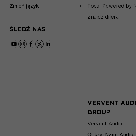
Zmień język
Focal Powered by 
Znajdź dilera
ŚLEDŹ NAS
youtube
instagram
facebook
x
linkedin
VERVENT AUD
GROUP
Vervent Audio
Odkryj Naim Audio