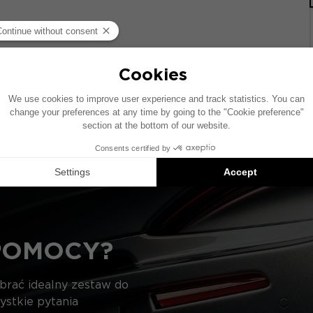
wie pojazdu wyposażonego w fabryczny system audio. Jeś
czenie elementów przedstawionych na schemacie może si
ie kompatybilnych produktów: każdy element jest sprzedaw
POMOCY?
ybrać idealny zestaw do
ystkie pytania