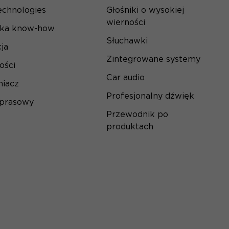
echnologies
Głośniki o wysokiej
wierności
ska know-how
Słuchawki
ja
Zintegrowane systemy
ości
Car audio
iacz
Profesjonalny dźwięk
 prasowy
Przewodnik po
produktach