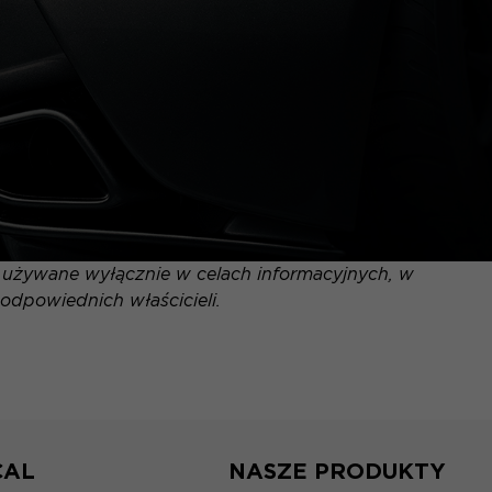
ą używane wyłącznie w celach informacyjnych, w
odpowiednich właścicieli.
CAL
NASZE PRODUKTY