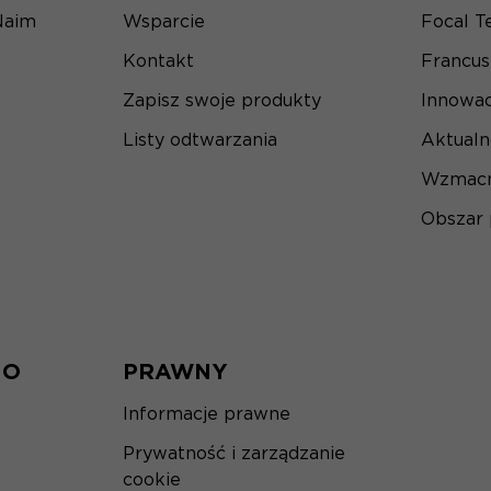
Naim
Wsparcie
Focal T
Kontakt
Francu
Zapisz swoje produkty
Innowac
Listy odtwarzania
Aktualn
Wzmacn
Obszar
IO
PRAWNY
Informacje prawne
Prywatność i zarządzanie
cookie