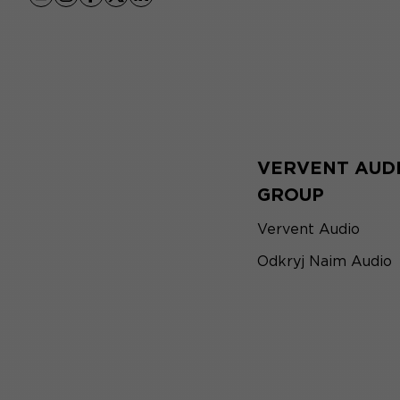
youtube
instagram
facebook
x
linkedin
VERVENT AUD
GROUP
Vervent Audio
Odkryj Naim Audio