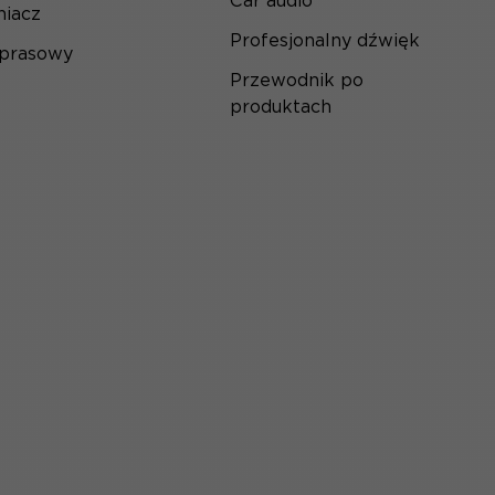
Car audio
iacz
Profesjonalny dźwięk
 prasowy
Przewodnik po
produktach