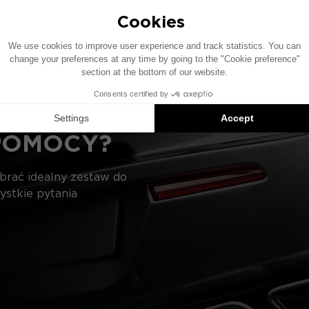
czenie elementów przedstawionych na schemacie może si
ie kompatybilnych produktów: każdy element jest sprzedaw
POMOCY?
ybrać idealny zestaw do
ystkie pytania