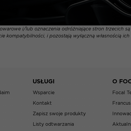
warowe i/lub oznaczenia odróżniające stron trzecich s
ie kompatybilności, i pozostają wyłączną własnością ich 
USŁUGI
O FO
Naim
Wsparcie
Focal T
Kontakt
Francu
Zapisz swoje produkty
Innowac
Listy odtwarzania
Aktualn