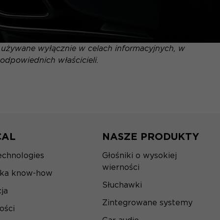
ą używane wyłącznie w celach informacyjnych, w
odpowiednich właścicieli.
CAL
NASZE PRODUKTY
echnologies
Głośniki o wysokiej
wierności
ska know-how
Słuchawki
ja
Zintegrowane systemy
ości