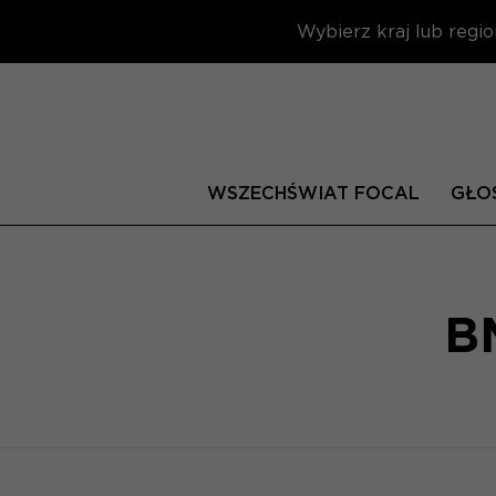
Wybierz kraj lub regio
WSZECHŚWIAT FOCAL
GŁOŚ
B