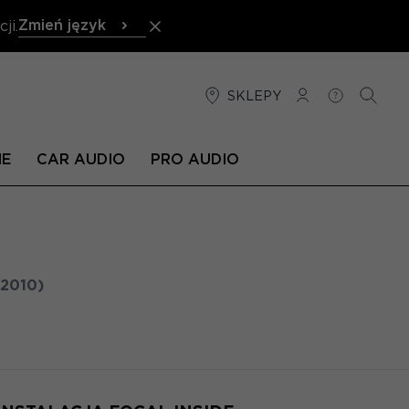
Zmień język
ji.
SKLEPY
POŁĄCZENIE
POMOC
SZUKA
NE
CAR AUDIO
PRO AUDIO
 2010)