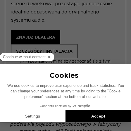
scenę dźwiękową, pozostając jednocześnie
idealnie dopasowaną do oryginalnego
systemu audio.
ZNAJDŹ DEALERA
SZCZEGÓŁY I INSTALACJA
ⓘ Przed zakupem należy zapoznać się z tymi
informacjami.
ACTIVE 6.2
Schemat instalacji został opracowany na
podstawie pojazdu wyposażonego w fabryczny