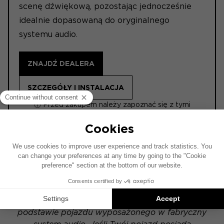
scenę dźwiękową, pozostając jednocześnie
idealnie dopasowaną do oryginalnego
systemu audio.
ZNAJDŹ DEALERA
SZCZEGÓŁY I INSTALACJA
ⓘ Przed zakupem należy zapoznać się z tymi
informacjami.
ACTIVE 6.2
Schemat instalacji został opracowany na
podstawie pojazdu wyposażonego w fabryczny