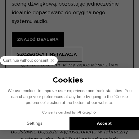
scenę dźwiękową, pozostając jednocześnie
idealnie dopasowaną do oryginalnego
systemu audio.
ZNAJDŹ DEALERA
SZCZEGÓŁY I INSTALACJA
ⓘ Przed zakupem należy zapoznać się z tymi
informacjami.
ACTIVE
Schemat instalacji został opracowany na
podstawie pojazdu wyposażonego w fabryczny