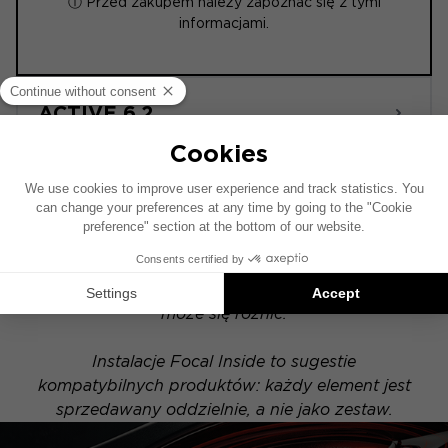
ⓘ Przed zakupem należy zapoznać się z tymi
informacjami.
ACTIVE 6.2
Schemat instalacji został opracowany na
podstawie pojazdu wyposażonego w fabryczny
system audio. Jeśli Twój pojazd posiada
opcjonalny system hi-fi, rozmieszczenie
elementów przedstawionych na schemacie
może się różnić.
Instalacje Focal Inside to sugestie
kompatybilnych produktów: każdy element jest
sprzedawany oddzielnie, a nie jako zestaw.