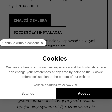
systemu audio.
ZNAJDŹ DEALERA
SZCZEGÓŁY I INSTALACJA
ⓘ Przed zakupem należy zapoznać się z tymi
informacjami.
ACTIVE
Schemat instalacji został opracowany na
podstawie pojazdu wyposażonego w fabryczny
system audio. Jeśli Twój pojazd posiada
opcjonalny system hi-fi, rozmieszczenie