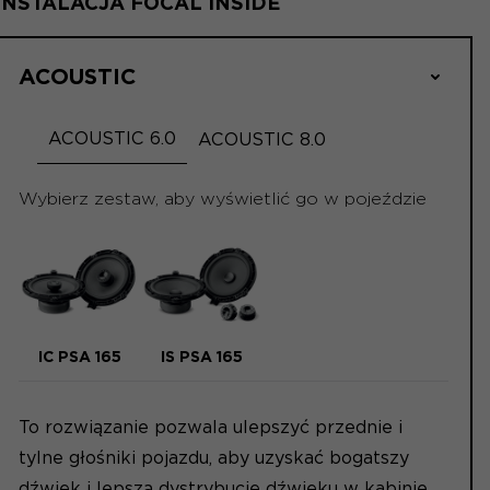
INSTALACJA FOCAL INSIDE
ACOUSTIC
ACOUSTIC 6.0
ACOUSTIC 8.0
Wybierz zestaw, aby wyświetlić go w pojeździe
IC PSA 165
IS PSA 165
To rozwiązanie pozwala ulepszyć przednie i
tylne głośniki pojazdu, aby uzyskać bogatszy
dźwięk i lepszą dystrybucję dźwięku w kabinie.