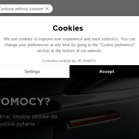
wie pojazdu wyposażonego w fabryczny system audio. Jeś
czenie elementów przedstawionych na schemacie może si
ie kompatybilnych produktów: każdy element jest sprzedaw
POMOCY?
ybrać idealny zestaw do
ystkie pytania