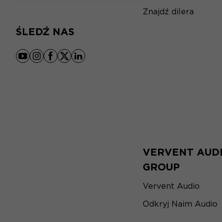
Znajdź dilera
ŚLEDŹ NAS
youtube
instagram
facebook
x
linkedin
VERVENT AUD
GROUP
Vervent Audio
Odkryj Naim Audio