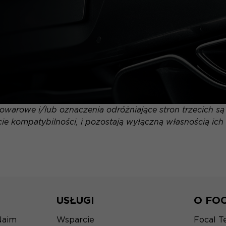
warowe i/lub oznaczenia odróżniające stron trzecich s
ie kompatybilności, i pozostają wyłączną własnością ich 
USŁUGI
O FO
Naim
Wsparcie
Focal T