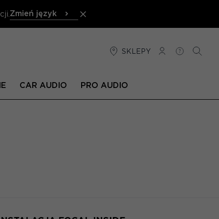
Zmień język
ji.
SKLEPY
POŁĄCZENIE
POMOC
SZUKA
NE
CAR AUDIO
PRO AUDIO