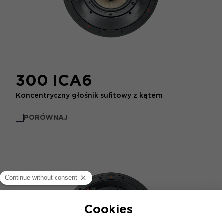
300 ICA6
Koncentryczny głośnik sufitowy z kątem
PORÓWNAJ