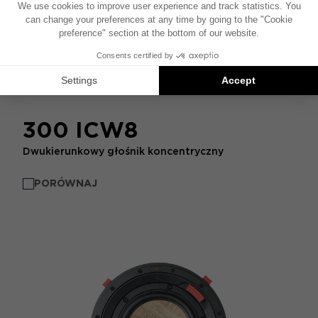
300 ICW8
Dwukierunkowy głośnik koncentryczny
PORÓWNAJ