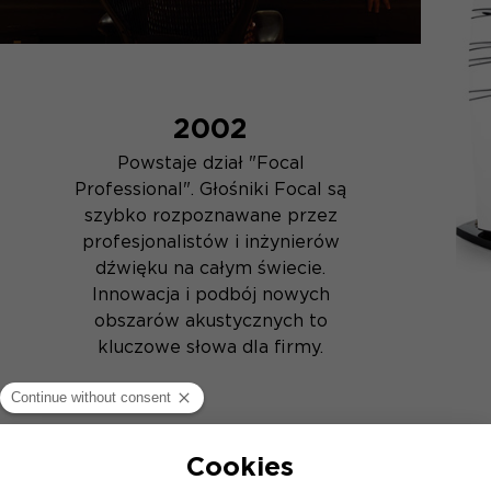
2002
Powstaje dział "Focal
Professional". Głośniki Focal są
szybko rozpoznawane przez
profesjonalistów i inżynierów
dźwięku na całym świecie.
Innowacja i podbój nowych
obszarów akustycznych to
kluczowe słowa dla firmy.