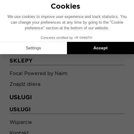
SKLEPY
SKLEPY
Focal Powered by Naim
Znajdź dilera
USŁUGI
USŁUGI
Wsparcie
Kontakt