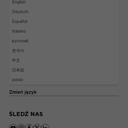
English
PRAWNY
Deutsch
Informacje prawne
Español
Italiano
Prywatność i zarządzanie cookie
русский
Zasady danych osobowych
한국어
Deklaracja zgodności dla Unii Europejskiej
中文
Preferencje dotyczące plików cookie
日本語
Warunki użytkowania
polski
JĘZYKI
Zmień język
ŚLEDŹ NAS