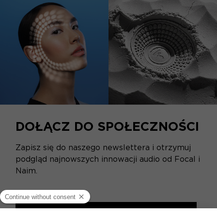
DOŁĄCZ DO SPOŁECZNOŚCI
Zapisz się do naszego newslettera i otrzymuj
podgląd najnowszych innowacji audio od Focal i
Naim.
ZAPISZ SIĘ DO NASZEGO NEWSLETTERA