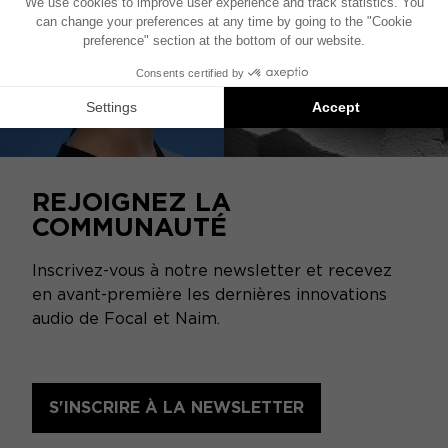
REJOIGNEZ LA
COMMUNAUTÉ
Inscrivez-vous à notre newsletter et recevez
en avant-première les dernières innovations
audio de Focal et Naim.
S'INSCRIRE À LA NEWSLETTER