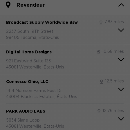
Revendeur
7.83 miles
Broadcast Supply Worldwide Bsw
2237 South 19Th Street
98405 Tacoma, États-Unis
10.68 miles
Digital Home Designs
921 Eastwind Suite 133
43081 Westerville, États-Unis
12.5 miles
Connesso Ohio, LLC
1414 Morrison Farms East Dr
43004 Blacklick Estates, États-Unis
12.76 miles
PARK AUDIO LABS
5834 Slane Loop
43081 Westerville, États-Unis