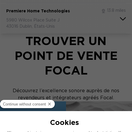
13.8 miles
Premiere Home Technologies
5980 Wilcox Place Suite J
43016 Dublin, États-Unis
TROUVER UN
POINT DE VENTE
FOCAL
Découvrez l’excellence sonore auprès de nos
revendeurs et intégrateurs agréés Focal.