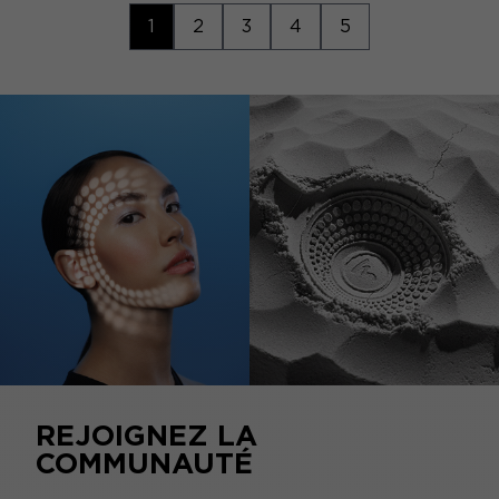
1
2
3
4
5
REJOIGNEZ LA
COMMUNAUTÉ