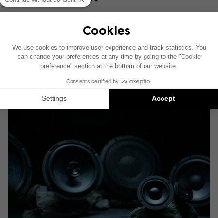
Profitez d'une sélection de musique classique
masterisée avec des enceintes Focal grâce à nos
playlists "Mixed On Focal", mettant en avant la
qualité exceptionnelle et la créativité de notre
talentueuse communauté d'ingénieurs.