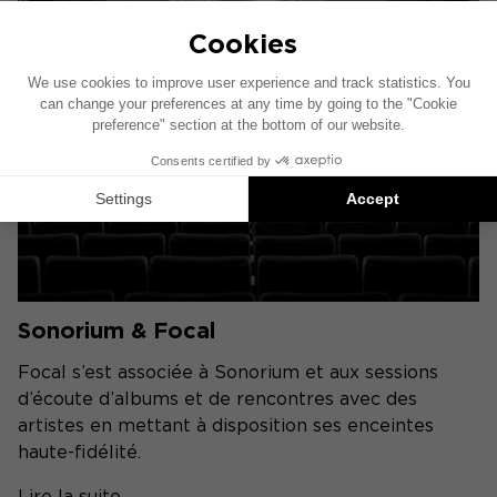
Sonorium & Focal
Focal s’est associée à Sonorium et aux sessions
d’écoute d’albums et de rencontres avec des
artistes en mettant à disposition ses enceintes
haute-fidélité.
Lire la suite