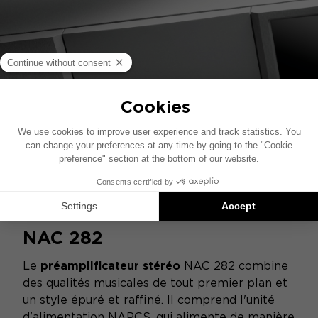
NAC 282
Le
préamplificateur stéréo
NAC 282 combine
des qualités musicales de tout premier plan et
un style épuré et raffiné. Il comprend l'unité
d'alimentation NAPCS, qui alimente de manière