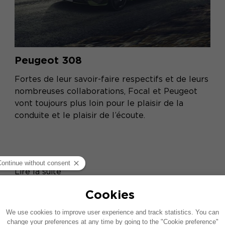
Peugeot 308
Fortes de leur savoir-faire respectifs et de leurs
nombreuses collaborations, Focal et Peugeot
vont toujours plus loin pour le plaisir de la
conduite et le plaisir de l’écoute.
Lire la suite