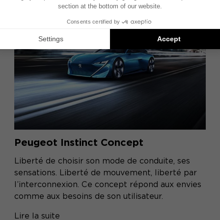
Peugeot Instinct Concept
Liberté de choisir son mode de conduite, ses
sensations. Liberté de mouvement, liberté par
l’interconnexion. Ce concept répond aux envies
comme aux besoins de son utilisateur.
Lire la suite