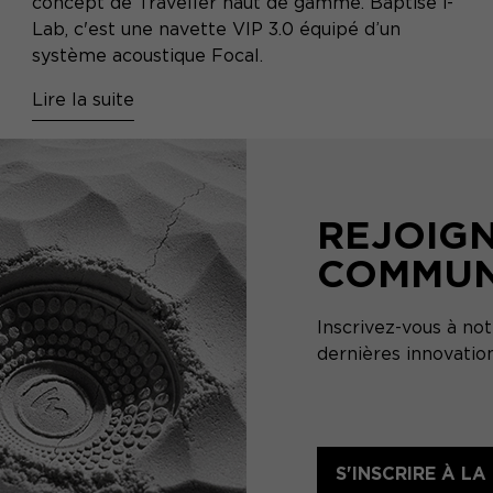
concept de Traveller haut de gamme. Baptisé i-
Lab, c'est une navette VIP 3.0 équipé d’un
système acoustique Focal.
Lire la suite
REJOIG
COMMU
Inscrivez-vous à no
dernières innovatio
S'INSCRIRE À L