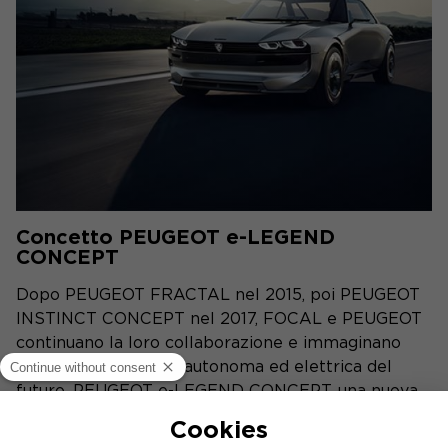
Concetto PEUGEOT e-LEGEND
CONCEPT
Dopo PEUGEOT FRACTAL nel 2015, poi PEUGEOT
INSTINCT CONCEPT nel 2017, FOCAL e PEUGEOT
continuano la loro collaborazione e immaginano
l'esperienza di guida autonoma ed elettrica del
futuro. PEUGEOT e-LEGEND CONCEPT, una nuova
ed emblematica concept car.