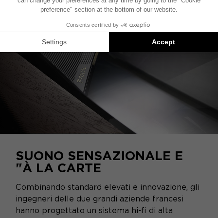
SUONO SENSAZIONALE E
"À LA CARTE
Combinando standard elevati e innovazione, gli
ingegneri delle due grandi aziende francesi
hanno progettato un sistema hi-fi di alta