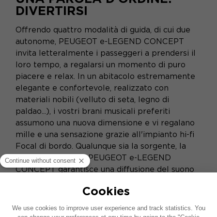
DIVERTIRSI
Offrendo quattro modalità di guida, di cui due
autonome, PEUGEOT e-LEGEND CONCEPT
invita letteralmente i passeggeri a prendersi il
loro tempo, a regalarsi un momento di puro
piacere e relax. In un abitacolo estremamente
elegante e confortevole, realizzato con
materiali nobili (velluto di seta, legno di
paldao...), i vostri brani musicali preferiti
assumono una nuova dimensione e vi regalano
mille e una sensazione grazie all'impianto hi-fi
Focal di bordo. Qualunque sia la sorgente, la
plancia acustica di PEUGEOT e-LEGEND
CONCEPT garantisce una diffusione del suono
eccezionale, prefigurando gli usi futuri della
diffusione sonora a bordo.