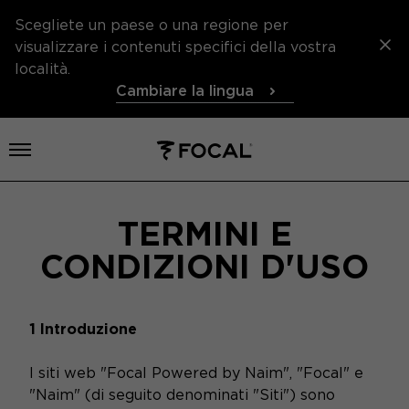
Scegliete un paese o una regione per
visualizzare i contenuti specifici della vostra
località.
Cambiare la lingua
Aprire il menu
TERMINI E
CONDIZIONI D'USO
1 Introduzione
I siti web "Focal Powered by Naim", "Focal" e
"Naim" (di seguito denominati "Siti") sono