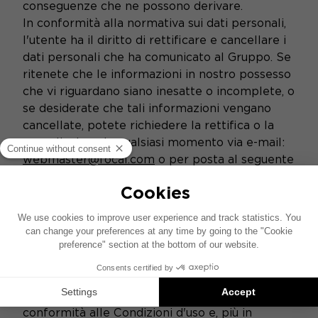
conseguenze che ne possono derivare.
In conformità alla normativa sui dati personali,
l'utente ha il diritto di rettificare e cancellare i
dati personali che ha comunicato al Gruppo. Se
ritenete che le informazioni in nostro possesso
che vi riguardano siano inesatte o incomplete, o
se desiderate che tali informazioni vengano
cancellate, potete richiedere la rettifica o la
cancellazione in qualsiasi momento via e-mail:
webmaster@focal.com
o per posta al seguente
indirizzo: Vervent Audio Group, Service
Communication, BP 374, 108, rue de l'Avenir
42350 La Talaudière Cedex, all'attenzione del
Webmaster.
Una volta creato il proprio Account, l'utente
disporrà di uno spazio personale di cui è l'unico
responsabile.
L'utente si impegna a utilizzare i Siti in
conformità alle Condizioni d'uso e, più in