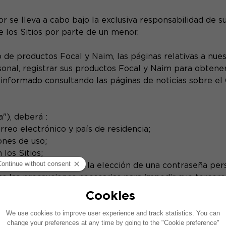
r se lleva a cabo bajo la exclusiva responsabilidad de su
 los Sitios por parte de un menor.
de productos Focal y Naim, las páginas relativas a nuest
onal, registrar sus productos Focal y Naim para obtener
 informado consultando las páginas de noticias sobre el
"), deberá :
orreo electrónico y país de residencia;
ones de uso;
los Sitios;
 de un identificador y la elección de una contraseña pe
das las precauciones necesarias para impedir que tercer
rdida o uso indebido de su contraseña y a cambiar inmed
 (por ejemplo, restablecer la contraseña o suspender el 
isión de pedidos o datos realizada utilizando la contras
 situación, el Grupo no podrá ser considerado responsabl