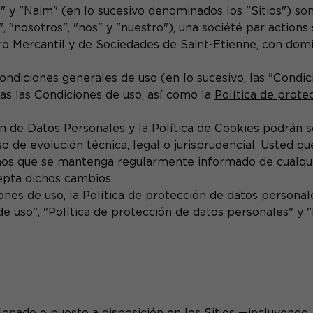
" y "Naim" (en lo sucesivo denominados los "Sitios") so
"nosotros", "nos" y "nuestro"), una société par actions 
ro Mercantil y de Sociedades de Saint-Etienne, con domici
condiciones generales de uso (en lo sucesivo, las "Condici
as las Condiciones de uso, así como la
Política de prote
ón de Datos Personales y la Política de Cookies podrán 
 de evolución técnica, legal o jurisprudencial. Usted qu
mos que se mantenga regularmente informado de cualquie
cepta dichos cambios.
ones de uso, la Política de protección de datos personale
 uso", "Política de protección de datos personales" y "
nado o puesto a disposición en los Sitios —incluyendo, e