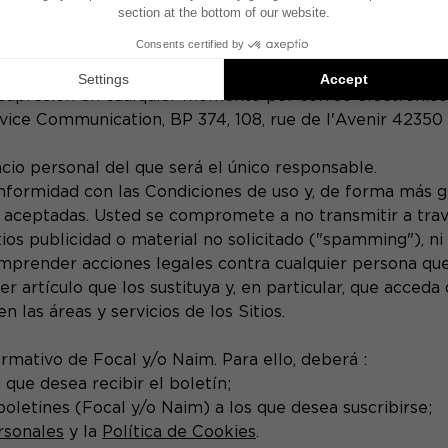
que de ello pudieran derivarse.
rsonales, usted tiene derecho a rectificar y suprimir c
 obra en nuestro poder y que le concierne es inexacta o
 o supresión en cualquier momento por correo electrónic
rvice Communication, BP 374, 108, rue de l'Avenir 42350 
cio personal del que será el único responsable.
nformidad con las Condiciones de uso y, de forma más gen
ceptadas. Usted se compromete a no transmitir a través
ios publicidad o material no solicitado ("spamming"), ni
mprender acciones legales contra cualquier persona que 
er artículo que los sustituya y, en particular, que acced
las áreas y servicios de los Sitios.
ormativo de Focal y/o Naim. Para ello, deberá :
a que desea recibir el boletín;
 boletines (Focal y/o Naim) a los que desea suscribirse;
rsonales
y la
Política de Cookies
.