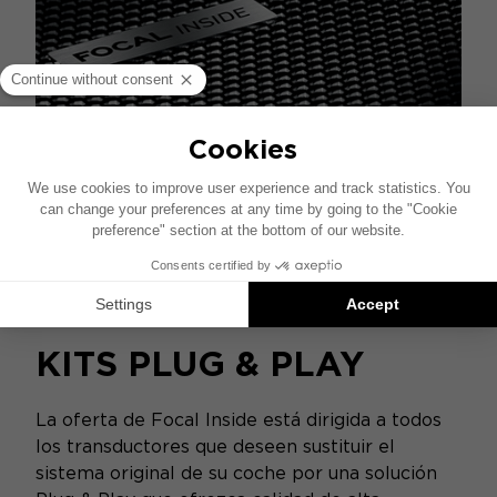
KITS PLUG & PLAY
La oferta de Focal Inside está dirigida a todos
los transductores que deseen sustituir el
sistema original de su coche por una solución