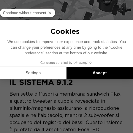
IL SISTEMA 9.1.2
Ben sette diffusori a membrana sandwich Flax
e quattro tweeter a cupola rovesciata in
alluminio/magnesio assicurano la riproduzione
spaziale nell'abitacolo, mentre 2 subwoofer si
occupano del registro dei bassi. Questo insieme
è pilotato da 4 amplificatori Focal FD