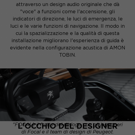
attraverso un design audio originale che dà
"voce" a funzioni come l'accensione, gli
indicatori di direzione, le luci di emergenza, le
luci e le varie funzioni di navigazione. Il modo in
cui la spazializzazione e la qualità di questa
installazione migliorano l'esperienza di guida è
evidente nella configurazione acustica di AMON
TOBIN.
L'OCCHIO DEL DESIGNER
"
FOCAL
è il frutto del dialogo con gli ingegneri
di Focal e il team di design di Peugeot.