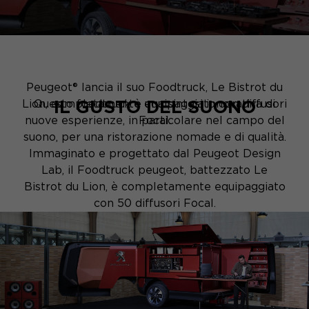
Peugeot® lancia il suo Foodtruck, Le Bistrot du
IL GUSTO DEL SUONO
Lion, completamente equipaggiato con diffusori
Questo foodtruck è una sintesi innovativa di
nuove esperienze, in particolare nel campo del
Focal.
suono, per una ristorazione nomade e di qualità.
Immaginato e progettato dal Peugeot Design
Lab, il Foodtruck peugeot, battezzato Le
Bistrot du Lion, è completamente equipaggiato
con 50 diffusori Focal.