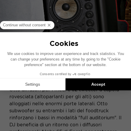
50 DIFFUSORI
Musica scatenata...
Otto diffusori per i medi e 32 tweeter a cupola
rovesciata (altoparlanti per gli alti) sono
alloggiati nelle enormi porte laterali. Otto
subwoofer su entrambi i lati del foodtruck
rinforzano i bassi in modalità "full auditorium". Il
DJ beneficia di un ritorno con i diffusori