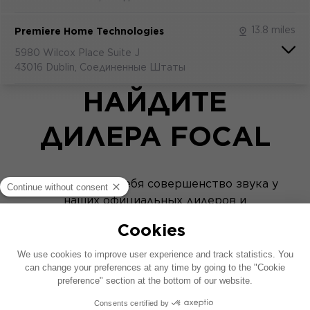
13.8 miles
Premiere Home Technologies
5980 Wilcox Place Suite J
43016 Dublin, Соединенные Штаты
НАЙДИТЕ
ДИЛЕРА FOCAL
Откройте для себя совершенство звука у
наших официальных дилеров и
интеграторов Focal.