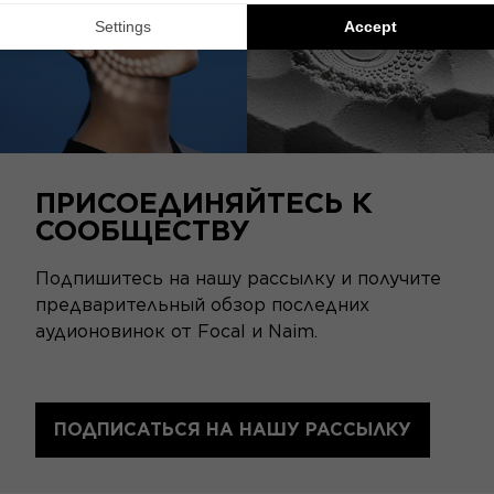
ПРИСОЕДИНЯЙТЕСЬ К
СООБЩЕСТВУ
Подпишитесь на нашу рассылку и получите
предварительный обзор последних
аудионовинок от Focal и Naim.
ПОДПИСАТЬСЯ НА НАШУ РАССЫЛКУ