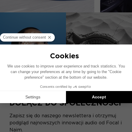
DOŁĄCZ DO SPOŁECZNOŚCI
Zapisz się do naszego newslettera i otrzymuj
podgląd najnowszych innowacji audio od Focal i
Naim.