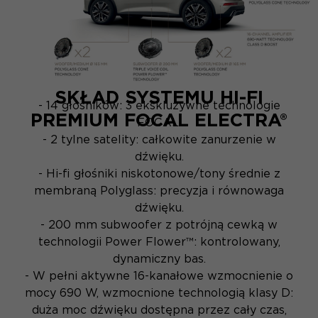
SKŁAD SYSTEMU HI-FI
- 14 głośników: 3 ekskluzywne technologie
PREMIUM FOCAL ELECTRA®
FOCAL.
- 2 tylne satelity: całkowite zanurzenie w
dźwięku.
- Hi-fi głośniki niskotonowe/tony średnie z
membraną Polyglass: precyzja i równowaga
dźwięku.
- 200 mm subwoofer z potrójną cewką w
technologii Power Flower™: kontrolowany,
dynamiczny bas.
- W pełni aktywne 16-kanałowe wzmocnienie o
mocy 690 W, wzmocnione technologią klasy D:
duża moc dźwięku dostępna przez cały czas,