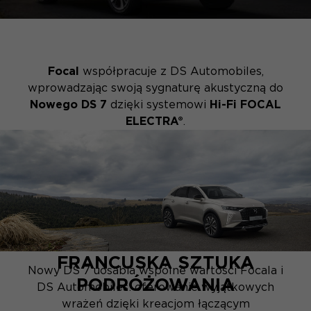
Focal
współpracuje z DS Automobiles,
wprowadzając swoją sygnaturę akustyczną do
Nowego DS 7
dzięki systemowi
Hi-Fi FOCAL
ELECTRA®
.
FRANCUSKA SZTUKA
Nowy DS 7 uosabia wspólne wartości Focala i
PODRÓŻOWANIA
DS Automobiles: oferowanie wyjątkowych
wrażeń dzięki kreacjom łączącym