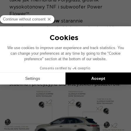
wysokotonowy TNF i subwoofer Power
Flower™.
Oprócz
14 głośników
starannie
rozmieszczonych w kabinie, to najwyższej klasy
rozwiązanie akustyczne posiada
w pełni
aktywne 16-kanałowe wzmocnienie
oferujące
szczegółowy,
potężny
dźwięk zapewniający
czyste wrażenia słuchowe.
Dzięki specjalnej obróbce dźwięku i
zastosowaniu dwudrożnych tylnych kanałów
satelitarnych, scena dźwiękowa jest otaczająca,
stabilna i precyzyjna dla wszystkich pasażerów.
ARCHITEKTURA AKUSTYCZNA