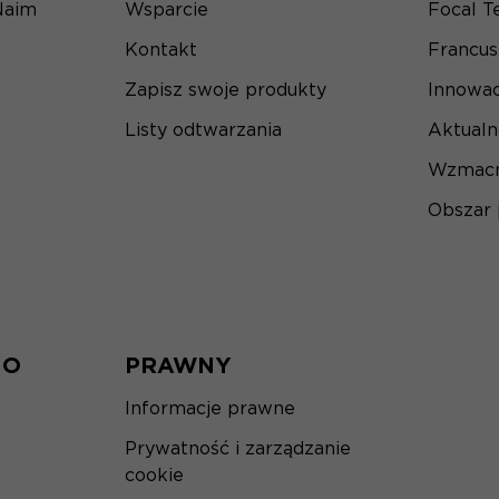
Naim
Wsparcie
Focal T
Kontakt
Francu
Zapisz swoje produkty
Innowac
Listy odtwarzania
Aktualn
Wzmacn
Obszar
IO
PRAWNY
Informacje prawne
Prywatność i zarządzanie
cookie