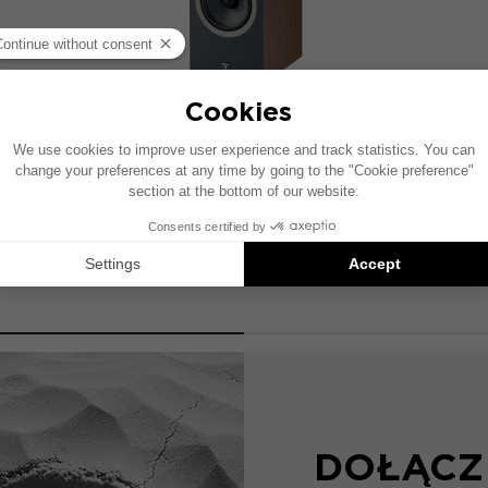
THEVA N°1
2-drożny głośnik półkowy
DOŁĄCZ