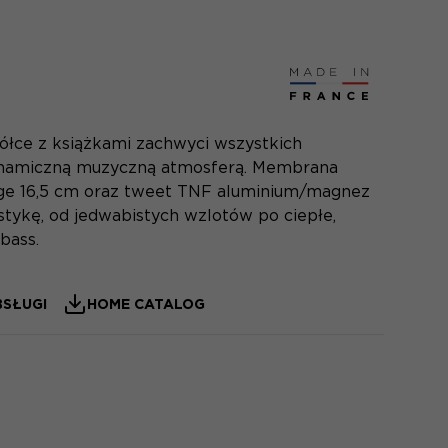
ółce z książkami zachwyci wszystkich
ynamiczną muzyczną atmosferą. Membrana
nge 16,5 cm oraz tweet TNF aluminium/magnez
ykę, od jedwabistych wzlotów po ciepłe,
bass.
BSŁUGI
HOME CATALOG