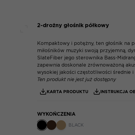
2-drożny głośnik półkowy
Pełny ekran
Kompaktowy i potężny, ten głośnik na p
miłośników muzyki swoją przyjemną, d
SlateFiber jego sterownika Bass-Midra
zapewnia doskonale zrównoważoną akust
wysokiej jakości częstotliwości średnie i 
Ten produkt nie jest już dostępny
KARTA PRODUKTU
INSTRUKCJA O
WYKOŃCZENIA
BLACK