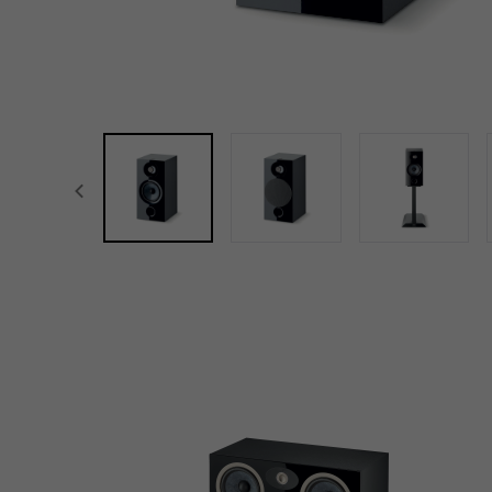
focal-naim-frontent::misc.prev_label