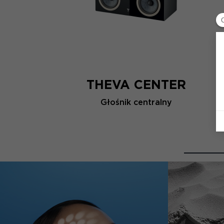
THEVA CENTER
Głośnik centralny