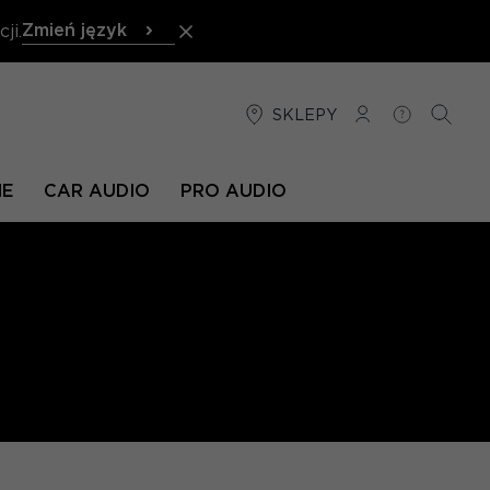
Zmień język
ji.
SKLEPY
POŁĄCZENIE
POMOC
SZUKA
NE
CAR AUDIO
PRO AUDIO