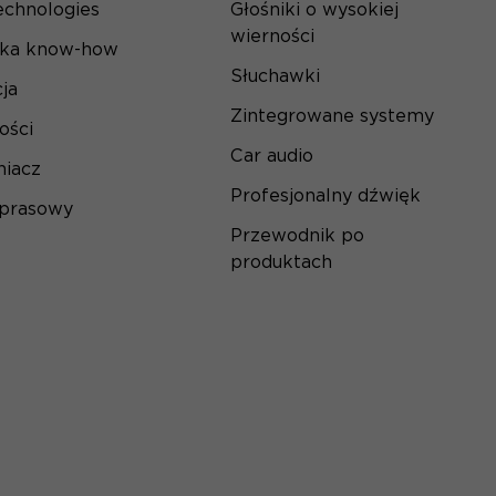
echnologies
Głośniki o wysokiej
wierności
ska know-how
Słuchawki
ja
Zintegrowane systemy
ości
Car audio
iacz
Profesjonalny dźwięk
 prasowy
Przewodnik po
produktach