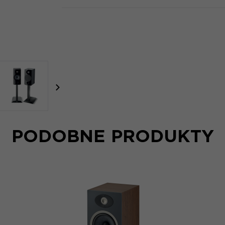
focal-naim-frontent::misc.next_label
PODOBNE PRODUKTY