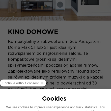
KINO DOMOWE
Kompatybilny z subwooferem Sub Air, system
Dôme Flax 5.1 lub 2.1 jest idealnym
rozwiązaniem do nagłośnienia salonu. Te
kompaktowe głośniki są idealnymi
sprzymierzeńcami podczas oglądania filmów.
Zaprojektowane jako regulowany "sound spot",
są również idealnym źródłem muzyki dla każdej
przestrzeni mieszkalnej o powierzchni od 30
do 40 m2. Aby uzyskać jeszcze bardziej
wciągające wrażenia, Dôme Flax uzupełnia
głośniki podłogowe, takie jak Aria Evo X,
głośniki do montażu w suficie lub w ścianie