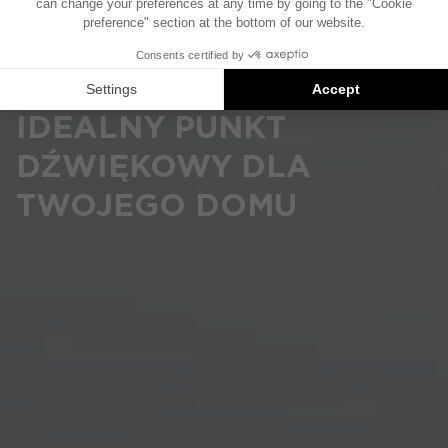
(1000 Series, 300 Series, 100 Series) lub Sub
Air, aktywny subwoofer.
IDEALNY PUNKT
DŹWIĘKOWY DLA
TWOJEGO DOMU