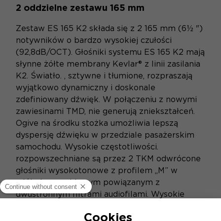
2 oddzielne zestawu 165 mm
Zestaw ES 165 K2 składa się z 2 165 mm (6½ ")
notywników o bardzo wysokiej czułości
(92,8dB/OCT). Głośniki systemu ES 165 K2 mają
słynne żółte membrany Kevlar® z linii zasilania
K2. Światło. , sztywne i tłumione, rozpraszają
wyjątkowo dynamiczny i doskonale
zdefiniowany dźwięk. W połączeniu z nowymi
zawiesinami TMD, nie generują zniekształceń.
Ogive na środku stożka umożliwia lepszą
dyspersję dźwięku w przedziale pasażerskim
samochodu. Wysokie częstotliwości.
rozpowszechniane są przez 2 TKM odwrócone
głośniki wysokotonowe z profilem „M” w
włóknie aramidowym powiązanym z
dwustronnym filtrami audiofilami. Wysokie
częstotliwości (do 22 kHz) są doskonale
odtworzone, z gładkości i precyzją. Zestaw jest