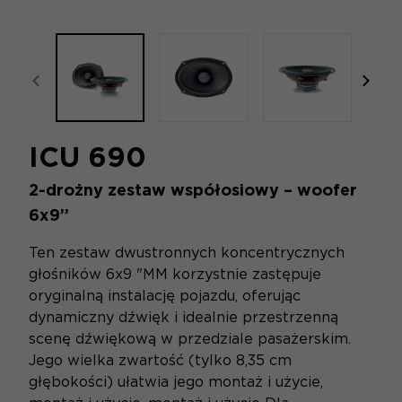
focal-naim-frontent::misc.prev_label
focal
ICU 690
2-drożny zestaw współosiowy – woofer
6x9”
Ten zestaw dwustronnych koncentrycznych
głośników 6x9 "MM korzystnie zastępuje
oryginalną instalację pojazdu, oferując
dynamiczny dźwięk i idealnie przestrzenną
scenę dźwiękową w przedziale pasażerskim.
Jego wielka zwartość (tylko 8,35 cm
głębokości) ułatwia jego montaż i użycie,