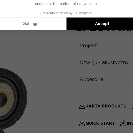
SPECYFIK
Projekt
Dźwięk - akustyczny
Akcesoria
KARTA PRODUKTU
QUICK START
IN