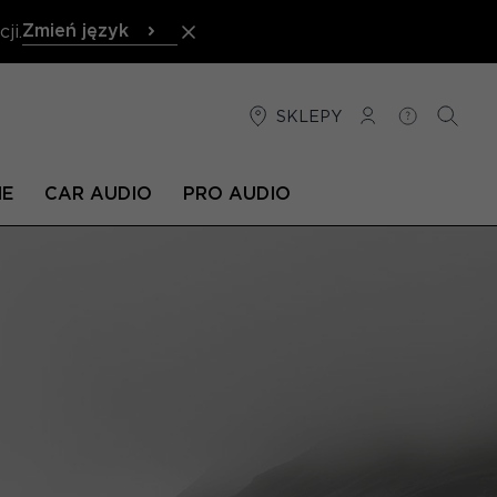
Zmień język
ji.
SKLEPY
POŁĄCZENIE
POMOC
SZUKA
NE
CAR AUDIO
PRO AUDIO