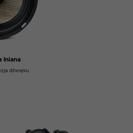
 lniana
yzja dźwięku