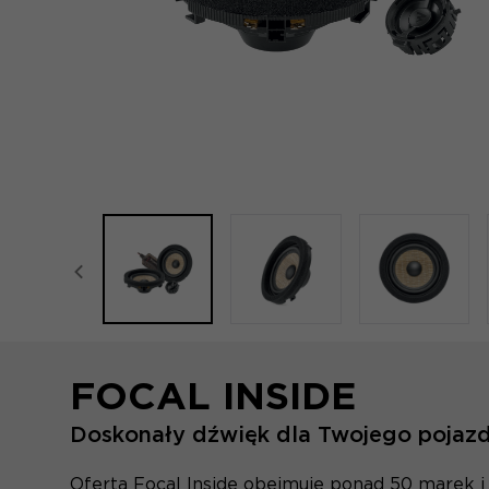
focal-naim-frontent::misc.prev_label
FOCAL INSIDE
Doskonały dźwięk dla Twojego pojaz
Oferta Focal Inside obejmuje ponad 50 marek i