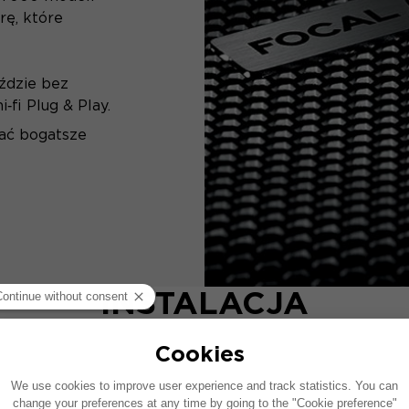
rę, które
ździe bez
‑fi Plug & Play.
ać bogatsze
INSTALACJA