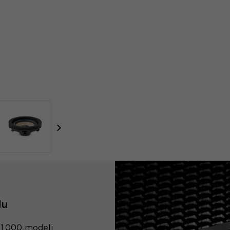
focal-naim-frontent::misc.next_label
du
 1 000 modeli