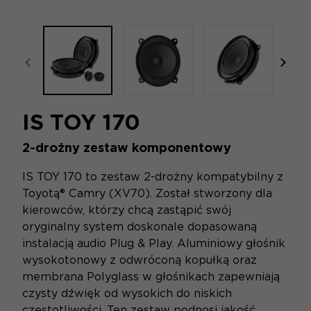
focal-naim-frontent::misc.prev_label
focal
IS TOY 170
2-drożny zestaw komponentowy
IS TOY 170 to zestaw 2-drożny kompatybilny z
Toyotą® Camry (XV70). Został stworzony dla
kierowców, którzy chcą zastąpić swój
oryginalny system doskonale dopasowaną
instalacją audio Plug & Play. Aluminiowy głośnik
wysokotonowy z odwróconą kopułką oraz
membrana Polyglass w głośnikach zapewniają
czysty dźwięk od wysokich do niskich
częstotliwości. Ten zestaw podnosi jakość