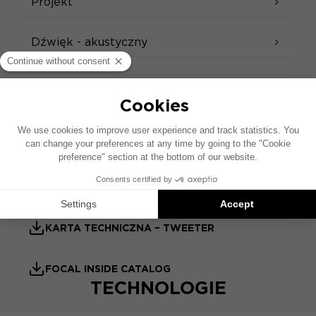
Projekt
Dźwięk - akustyczny
KARTA PRODUKTU
QUICK START
KARTA TECHNICZNA
INSTRUKCJA OBSŁUGI
KARTA TECHNICZNA – TWEETER
FOCAL INSIDE CATALOG
TECHNOLOGIE