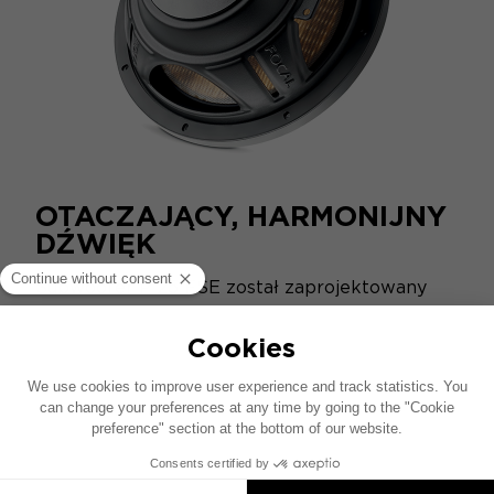
OTACZAJĄCY, HARMONIJNY
DŹWIĘK
Subwoofer P 25 FSE został zaprojektowany
tak, aby był jak najlżejszy i jak najbardziej
dyskretny. Kompaktowy i potężny silnik z
podwójnym magnesem sprawia, że jest lekki i
łatwy do zintegrowania z pojazdem.