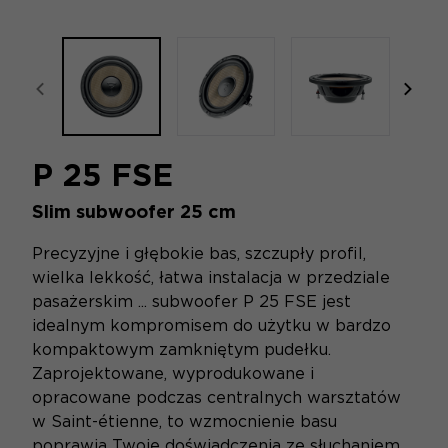
focal-naim-frontent::misc.prev_label
focal
P 25 FSE
Slim subwoofer 25 cm
Precyzyjne i głębokie bas, szczupły profil,
wielka lekkość, łatwa instalacja w przedziale
pasażerskim ... subwoofer P 25 FSE jest
idealnym kompromisem do użytku w bardzo
kompaktowym zamkniętym pudełku.
Zaprojektowane, wyprodukowane i
opracowane podczas centralnych warsztatów
w Saint-étienne, to wzmocnienie basu
poprawia Twoje doświadczenia ze słuchaniem