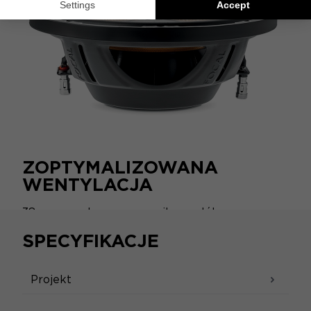
ZOPTYMALIZOWANA
WENTYLACJA
38 mm cewka na wsporniku z włókna
szklanego redukuje gromadzenie się ciepła,
SPECYFIKACJE
umożliwiając idealnie dostosowaną wentylację.
Projekt