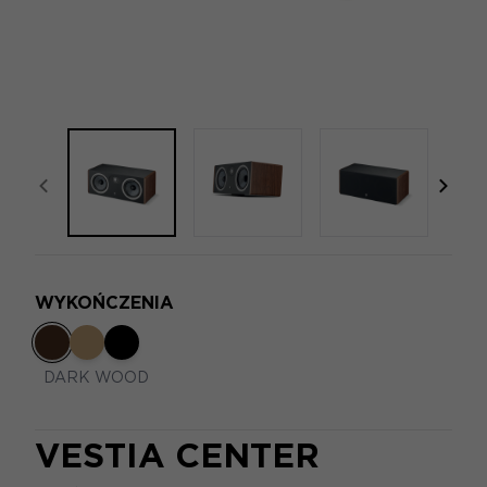
focal-naim-frontent::misc.prev_label
focal
WYKOŃCZENIA
DARK WOOD
VESTIA CENTER