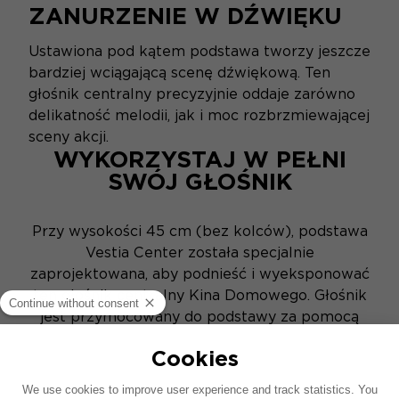
ZANURZENIE W DŹWIĘKU
Ustawiona pod kątem podstawa tworzy jeszcze
bardziej wciągającą scenę dźwiękową. Ten
głośnik centralny precyzyjnie oddaje zarówno
delikatność melodii, jak i moc rozbrzmiewającej
sceny akcji.
WYKORZYSTAJ W PEŁNI
SWÓJ GŁOŚNIK
Przy wysokości 45 cm (bez kolców), podstawa
Vestia Center została specjalnie
zaprojektowana, aby podnieść i wyeksponować
ten głośnik centralny Kina Domowego. Głośnik
jest przymocowany do podstawy za pomocą
systemu śrub, który gwarantuje stabilność i
zapobiega wibracjom, zapewniając jeszcze
większą przyjemność słuchania. Podstawa jest