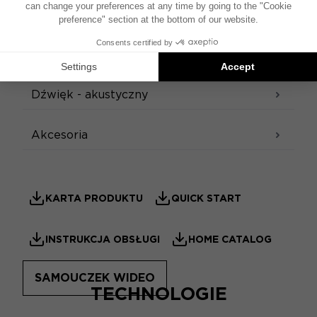
również pochylona, aby poprawić scenę
SPECYFIKACJE
dźwiękową.
Dostępny produkt opcjonalny
Projekt
Dźwięk - akustyczny
Akcesoria
KARTA PRODUKTU
QUICK START
INSTRUKCJA OBSŁUGI
HOME CATALOG
SAMOUCZEK WIDEO
TECHNOLOGIE