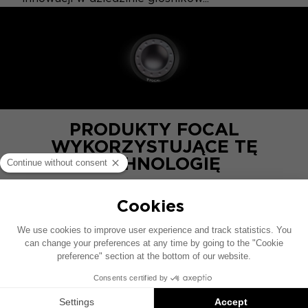
PRODUKTY FOCAL
WYKORZYSTUJĄCE TĘ
TECHNOLOGIĘ
ON WALL 301