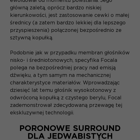
ewoluował od momentu powstania. Jego
główną zaletą, oprócz bardzo niskiej
kierunkowości, jest zastosowanie cewki o małej
średnicy (a zatem bardzo lekkiej dla lepszego
przyspieszenia) połączonej bezpośrednio ze
sztywną kopułką.
Podobnie jak w przypadku membran głośników
nisko- i średniotonowych, specyfika Focala
polega na bezpośredniej pracy nad emisją
dźwięku, a tym samym na mechanicznej
charakterystyce materiałów. Wprowadzając
dziesięć lat temu głośnik wysokotonowy z
odwróconą kopułką z czystego berylu, Focal
zademonstrował zdecydowaną przewagę tej
ekskluzywnej technologii.
PORONOWE SURROUND
DLA JEDWABISTYCH