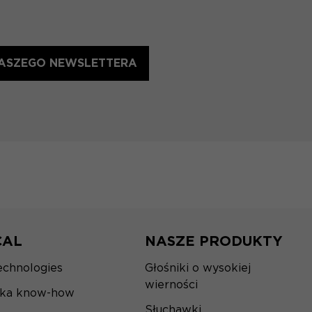
 NASZEGO NEWSLETTERA
CAL
NASZE PRODUKTY
echnologies
Głośniki o wysokiej
wierności
ska know-how
Słuchawki