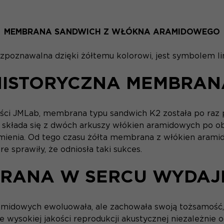
MEMBRANA SANDWICH Z WŁÓKNA ARAMIDOWEGO
poznawalna dzięki żółtemu kolorowi, jest symbolem lin
HISTORYCZNA MEMBRAN
ści JMLab, membrana typu sandwich K2 została po raz
składa się z dwóch arkuszy włókien aramidowych po ob
ienia. Od tego czasu żółta membrana z włókien aramid
 sprawiły, że odniosła taki sukces.
RANA W SERCU WYDAJ
idowych ewoluowała, ale zachowała swoją tożsamość, n
e wysokiej jakości reprodukcji akustycznej niezależnie o