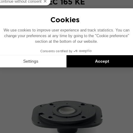
EC 165 KE
2-drożny zestaw współosiowy 16,5 cm
YJ INNE TECHNOLOGIE 