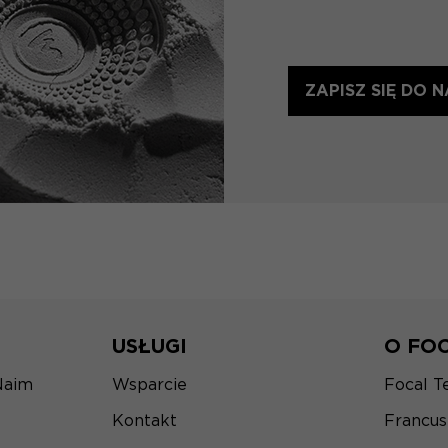
ZAPISZ SIĘ DO
USŁUGI
O FO
Naim
Wsparcie
Focal T
Kontakt
Francu