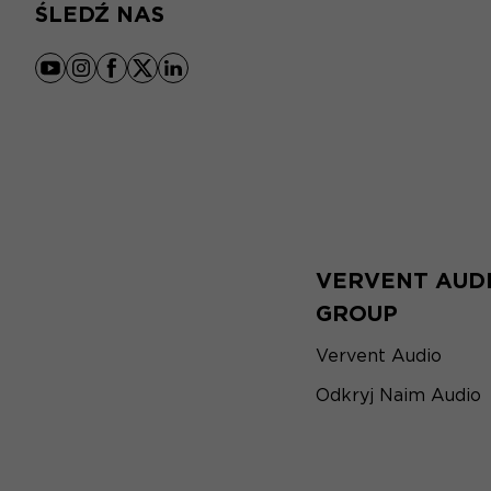
ŚLEDŹ NAS
youtube
instagram
facebook
x
linkedin
VERVENT AUD
GROUP
Vervent Audio
Odkryj Naim Audio