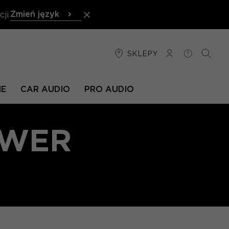
Zmień język
ji.
SKLEPY
POŁĄCZENIE
POMOC
SZUKA
NE
CAR AUDIO
PRO AUDIO
OWER