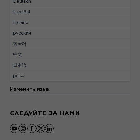
Deutsch
ЮРИДИЧЕСКИЙ
Español
Italiano
Юридическая информация
русский
Конфиденциальность и управление cookie
한국어
Персональные политики данных
中文
Настройки файлов cookie
日本語
Правила и условия использования
polski
ЯЗЫКИ
Изменить язык
СЛЕДУЙТЕ ЗА НАМИ
youtube
instagram
facebook
x
linkedin