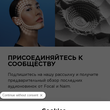
ПРИСОЕДИНЯЙТЕСЬ К
СООБЩЕСТВУ
Подпишитесь на нашу рассылку и получите
предварительный обзор последних
аудионовинок от Focal и Naim.
ПОДПИСАТЬСЯ НА НАШУ РАССЫЛКУ