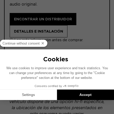
audio original.
ENCONTRAR UN DISTRIBUIDOR
DETALLES E INSTALACIÓN
ⓘ Lea esta información antes de comprar.
ACTIVE
Este esquema de instalación se ha realizado
sobre la base de un vehículo equipado con un
sistema de audio original de fábrica. Si tu
vehículo dispone de una opción hi-fi específica,
la ubicación de los elementos presentados en
este esquema puede variar.