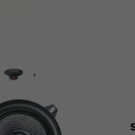
focal-naim-frontent::misc.next_label