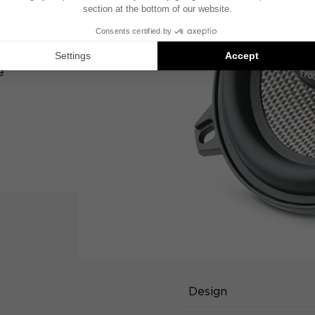
su
e
SPECIFIC
Design