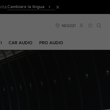
Cambiare la lingua
ità.
NEGOZI
CONNESSIONE
AIUTO
RICER
I
CAR AUDIO
PRO AUDIO