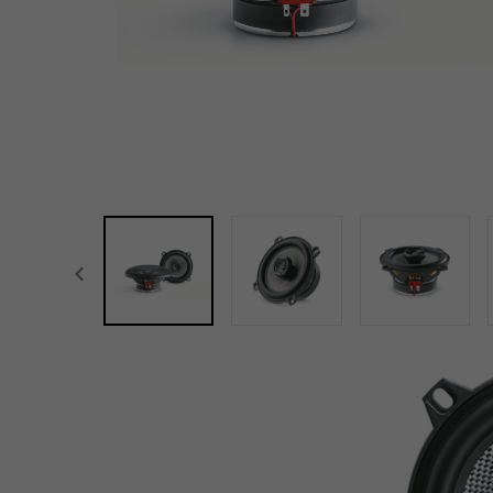
focal-naim-frontent::misc.prev_label