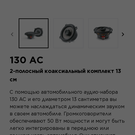
focal-naim-frontent::misc.prev_label
focal
130 AC
2-полосный коаксиальный комплект 13
см
С помощью автомобильного аудио-набора
130 AC и его диаметром 13 сантиметра вы
можете наслаждаться динамическим звуком
в своем автомобиле. Громкоговорители
обеспечивают 50 Вт мощности и могут быть
легко интегрированы в переднюю или