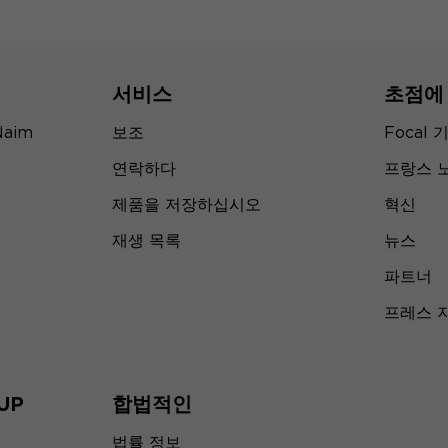
서비스
초점에
Naim
보조
Focal 
연락하다
프랑스 
제품을 저장하십시오
혁신
재생 목록
뉴스
파트너
프레스 
UP
합법적인
법률 정보