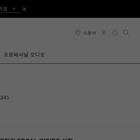
변경
스토어
연결
도움말
검색
프로페셔널 오디오
024)