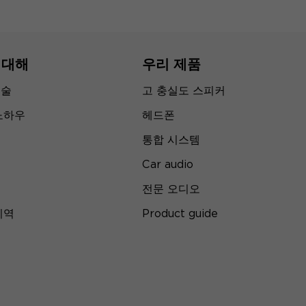
 대해
우리 제품
기술
고 충실도 스피커
노하우
헤드폰
통합 시스템
Car audio
전문 오디오
지역
Product guide