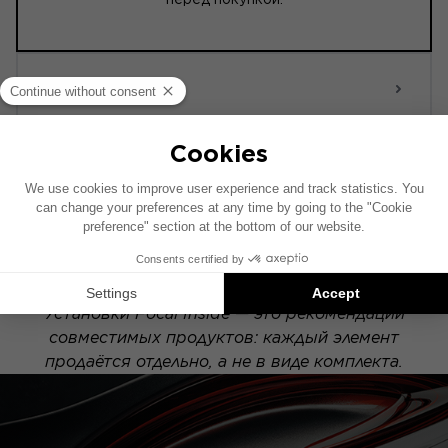
ACTIVE
Схема установки составлена на основе
автомобиля с заводской аудиосистемой. Если
в вашем автомобиле установлена
специальная опция Hi-Fi, расположение
элементов на схеме может отличаться.
Установки Focal Inside — это рекомендации
совместимых продуктов: каждый элемент
продаётся отдельно, а не в виде комплекта.