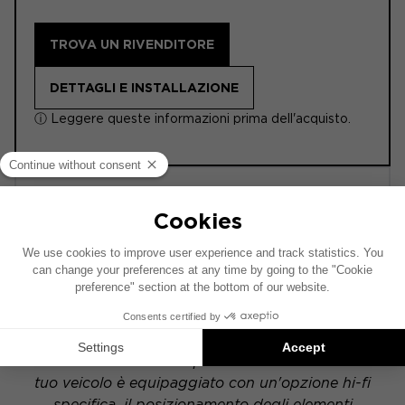
TROVA UN RIVENDITORE
DETTAGLI E INSTALLAZIONE
ⓘ Leggere queste informazioni prima dell'acquisto.
ACTIVE
POWERED
Questo schema di installazione si basa su un
veicolo dotato di un impianto audio di serie. Se il
tuo veicolo è equipaggiato con un'opzione hi-fi
specifica, il posizionamento degli elementi