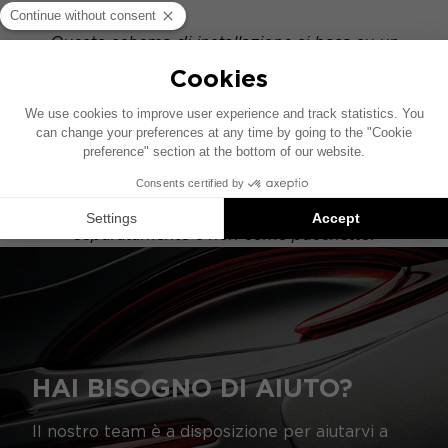
Questo schema di installazione si basa su un
veicolo dotato di un impianto audio di serie. Se il
tuo veicolo è equipaggiato con un'opzione hi-fi
specifica, il posizionamento degli elementi
indicati nello schema potrebbe variare.
Le installazioni Focal Inside sono suggerimenti
di prodotti compatibili: ogni elemento è venduto
separatamente e non come pacchetto.
HAI BISOGNO DI AIUTO?
Il nostro team è a disposizione per aiutarvi a